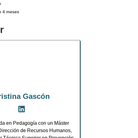
n
e 4 meses
r
ristina Gascón
ada en Pedagogía con un Máster
 Dirección de Recursos Humanos,
r Técnico Superior en Prevención