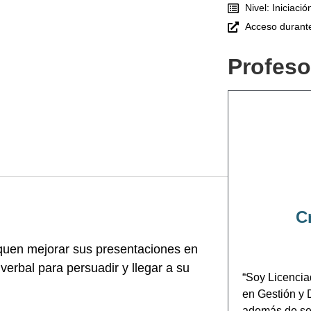
Nivel: Iniciació
Acceso durant
Profeso
C
quen mejorar sus presentaciones en
verbal para persuadir y llegar a su
“Soy Licenci
en Gestión y
además de se