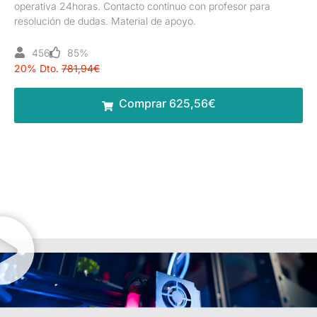
operativa 24horas. Contacto continuo con profesor para
resolución de dudas. Material de apoyo.
456
85%
20% Dto.
781,94€
Comprar 625,56€