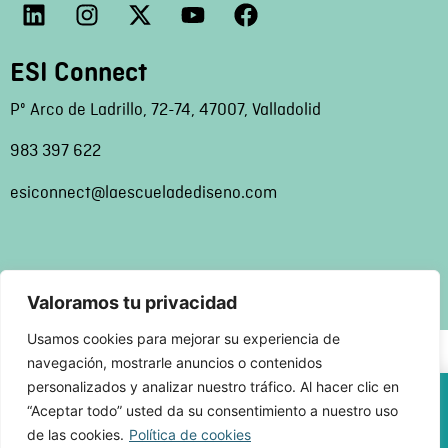
ESI Connect
Pº Arco de Ladrillo, 72-74, 47007, Valladolid
983 397 622
esiconnect@laescueladediseno.com
ESI VALLADOLID © 2026
Valoramos tu privacidad
Usamos cookies para mejorar su experiencia de
navegación, mostrarle anuncios o contenidos
personalizados y analizar nuestro tráfico. Al hacer clic en
“Aceptar todo” usted da su consentimiento a nuestro uso
Obtén un 20% de descuento directo
de las cookies.
Política de cookies
en la compra de tus cursos con el