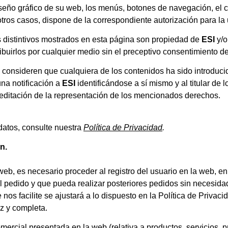
iseño gráfico de su web, los menús, botones de navegación, el có
otros casos, dispone de la correspondiente autorización para la 
 distintivos mostrados en esta página son propiedad de
ESI
y/o
uirlos por cualquier medio sin el preceptivo consentimiento de s
o consideren que cualquiera de los contenidos ha sido introduc
una notificación a
ESI
identificándose a sí mismo y al titular de 
creditación de la representación de los mencionados derechos.
datos, consulte nuestra
Política de Privacidad
.
n.
web, es necesario proceder al registro del usuario en la web, e
pedido y que pueda realizar posteriores pedidos sin necesidad
e nos facilite se ajustará a lo dispuesto en la Política de Priv
az y completa.
omercial presentada en la web (relativa a productos, servicios, 