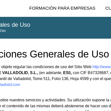
FORMACIÓN PARA EMPRESAS
C
ales de Uso
 Uso
iciones Generales de Uso
objeto regular las condiciones de uso del Sitio Web
http://www
VALLADOLID, S.L.,
(en adelante,
ESI
)
,
con CIF B47328687, do
cantil de Valladolid, Tomo 511, Folio 136, Hoja 4599 y con el qu
ladolid.com
aviso legal
 sobre nuestros servicios y actividades. Su utilización supone l
n el contenido de las mismas deberá abstenerse de hacer uso de