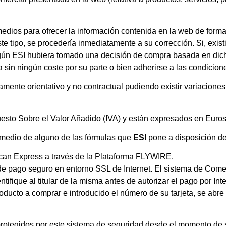
edios para ofrecer la información contenida en la web de forma 
e tipo, se procedería inmediatamente a su corrección. Si, existi
lgún ESI hubiera tomado una decisión de compra basada en dich
ra sin ningún coste por su parte o bien adherirse a las condic
mente orientativo y no contractual pudiendo existir variaciones
uesto Sobre el Valor Añadido (IVA) y están expresados en Euros
 medio de alguno de las fórmulas que
ESI
pone a disposición de
ican Express a través de la Plataforma FLYWIRE.
de pago seguro en entorno SSL de Internet. El sistema de Come
ntifique al titular de la misma antes de autorizar el pago por Int
oducto a comprar e introducido el número de su tarjeta, se abre
protegidos por este sistema de seguridad desde el momento de s