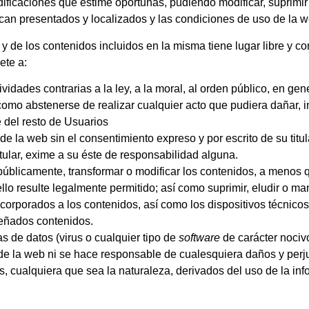
ificaciones que estime oportunas, pudiendo modificar, suprimir o
zcan presentados y localizados y las condiciones de uso de la w
y de los contenidos incluidos en la misma tiene lugar libre y c
ete a:
tividades contrarias a la ley, a la moral, al orden público, en ge
mo abstenerse de realizar cualquier acto que pudiera dañar, inu
e del resto de Usuarios
e la web sin el consentimiento expreso y por escrito de su titul
tular, exime a su éste de responsabilidad alguna.
r públicamente, transformar o modificar los contenidos, a menos 
llo resulte legalmente permitido; así como suprimir, eludir o ma
incorporados a los contenidos, así como los dispositivos técnic
señados contenidos.
as de datos (virus o cualquier tipo de
software
de carácter nociv
 de la web ni se hace responsable de cualesquiera daños y perju
os, cualquiera que sea la naturaleza, derivados del uso de la in