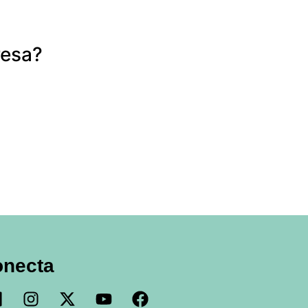
resa?
onecta