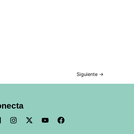
Siguiente
→
onecta